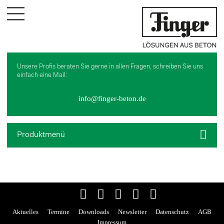
UNTERNEHMEN
Philosophie
Geschichte
Unsere Profis beraten Sie gerne in allen Fragen, schreiben Sie uns
Partner
einfach eine Mail:
SERVICES
info@finger-beton.de
Dienstleistungen
Downloads
Zisternenvolumenplaner
Produktmenü
REFERENZEN
KARRIERE
KONTAKT
LOGIN
Aktuelles
Termine
Downloads
Newsletter
Datenschutz
AGB
Impressum