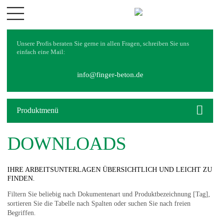
UNTERNEHMEN
Unsere Profis beraten Sie gerne in allen Fragen, schreiben Sie uns
Philosophie
einfach eine Mail:
Geschichte
Partner
info@finger-beton.de
SERVICES
Dienstleistungen
Produktmenü
Downloads
Zisternenvolumenplaner
DOWNLOADS
REFERENZEN
KARRIERE
IHRE ARBEITSUNTERLAGEN ÜBERSICHTLICH UND LEICHT ZU
KONTAKT
FINDEN.
Filtern Sie beliebig nach Dokumentenart und Produktbezeichnung [Tag],
LOGIN
sortieren Sie die Tabelle nach Spalten oder suchen Sie nach freien
Begriffen.