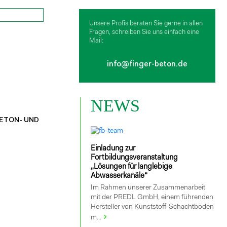
Unsere Profis beraten Sie gerne in allen
Fragen, schreiben Sie uns einfach eine
Mail:
info@finger-beton.de
NEWS
BETON- UND
Einladung zur
Fortbildungsveranstaltung
„Lösungen für langlebige
Abwasserkanäle“
Im Rahmen unserer Zusammenarbeit
mit der PREDL GmbH, einem führenden
Hersteller von Kunststoff-Schachtböden
m...