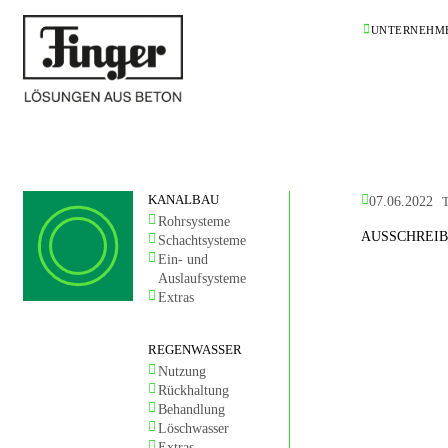
UNTERNEHM
KANALBAU
07.06.2022
T
Rohrsysteme
AUSSCHREIB
Schachtsysteme
Ein- und
Auslaufsysteme
Extras
REGENWASSER
Nutzung
Rückhaltung
Behandlung
Löschwasser
Extras