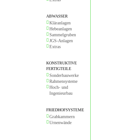
ABWASSER
Kläranlagen
Hebeanlagen
Sammelgruben
JGS-Anlagen
Extras
KONSTRUKTIVE
FERTIGTEILE
Sonderbauwerke
Rahmensysteme
Hoch- und
Ingenieurbau
FRIEDHOFSYSTEME
Grabkammern
Urnenwände