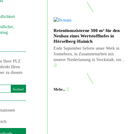
nd
dlichkeit
dlicher,
Retentionszisterne 300 m³ für den
stieg
Neubau eines Wertstoffhofes in
Hörselberg-Hainich
Ende September lieferte unser Werk in
Sonneborn, in Zusammenarbeit mit
unserer Niederlassung in Stockstadt, ein...
e Ihrer PLZ
direkt Ihren
ner zu diesem
Mehr...
Suchen!
rmationen
ich:
nloads