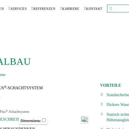
EN
SERVICES
REFERENZEN
KARRIERE
KONTAKT
ALBAU
eme
VORTEILE
®
US
-SCHACHTSYSTEM
Standsicherhe
Dickere Wand
®
Plus
-Schachtsystem
Statisch siche
ESCHREIBUNG
Höhenausglei
Dimensions: