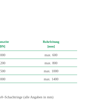
nweite
Rohrleitung
[DN]
[mm]
1000
max. 600
1200
max. 800
1500
max. 1000
2000
max. 1400
-Schachtringe (alle Angaben in mm)