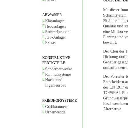
ÜBER DIE D
Mit dieser Inn
ABWASSER
Schachtsystem
25 Jahren ange
Kläranlagen
Qualität und st
Hebeanlagen
eine Million v
Sammelgruben
Planung und vo
JGS-Anlagen
bewährt.
Extras
Der Clou des T
Dichtung und L
KONSTRUKTIVE
Genauer gesagt,
FERTIGTEILE
umlaufendem La
Sonderbauwerke
Rahmensysteme
Der Vorreiter f
Hoch- und
Entscheidern 
Ingenieurbau
der EN 1917 er
TOPSEAL Plus® 
Grundwasserpro
FRIEDHOFSYSTEME
Erschwernissen
Grabkammern
Alternative.
Urnenwände