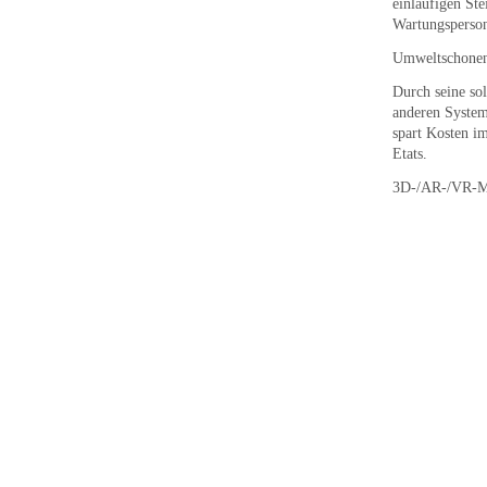
einläufigen Ste
Wartungsperson
Umweltschonen
Durch seine so
anderen Systeme
spart Kosten i
Etats.
3D-/AR-/VR