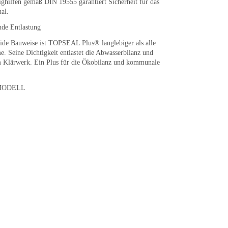
ighilfen gemäß DIN 19555 garantiert Sicherheit für das
al.
de Entlastung
lide Bauweise ist TOPSEAL Plus® langlebiger als alle
. Seine Dichtigkeit entlastet die Abwasserbilanz und
m Klärwerk. Ein Plus für die Ökobilanz und kommunale
-MODELL