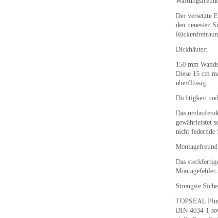
Wartungsfreund
Der versetzte 
den neuesten S
Rückenfreiraum
Dickhäuter:
150 mm Wandst
Diese 15 cm m
überflüssig.
Dichtigkeit und
Das umlaufend
gewährleistet s
nicht federnde 
Montagefreundl
Das steckfertig
Montagefehler a
Strengste Sich
TOPSEAL Plus® 
DIN 4034-1 so