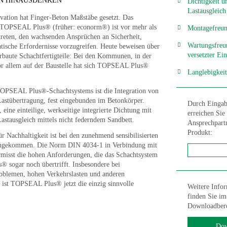
IN HINAUSDENKEN
Dichtigkeit u
Lastausgleich
ovation hat Finger-Beton Maßstäbe gesetzt. Das
 TOPSEAL Plus® (früher: econorm®) ist vor mehr als
Montagefreun
treten, den wachsenden Ansprüchen an Sicherheit,
Wartungsfreun
atische Erfordernisse vorzugreifen. Heute beweisen über
versetzter Ein
erbaute Schachtfertigteile: Bei den Kommunen, in der
r allem auf der Baustelle hat sich TOPSEAL Plus®
Langlebigkeit
OPSEAL Plus®-Schachtsystems ist die Integration von
astübertragung, fest eingebunden im Betonkörper.
Durch Eingab
 eine einteilige, werkseitige integrierte Dichtung mit
erreichen Sie 
stausgleich mittels nicht federndem Sandbett.
Ansprechpart
Produkt:
ür Nachhaltigkeit ist bei den zunehmend sensibilisierten
angekommen. Die Norm DIN 4034-1 in Verbindung mit
misst die hohen Anforderungen, die das Schachtsystem
sogar noch übertrifft. Insbesondere bei
blemen, hohen Verkehrslasten und anderen
 ist TOPSEAL Plus® jetzt die einzig sinnvolle
Weitere Info
finden Sie im
Downloadbere
Dow