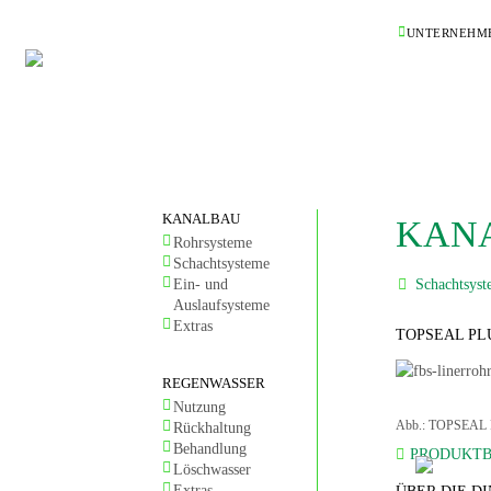
UNTERNEHM
KANALBAU
KAN
Rohrsysteme
Schachtsysteme
Ein- und
Schachtsyst
Auslaufsysteme
Extras
TOPSEAL PL
REGENWASSER
Nutzung
Abb.: TOPSEAL 
Rückhaltung
Behandlung
PRODUKTB
Löschwasser
Extras