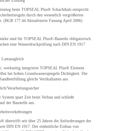
licher Einstieg
Einstieg beim TOPSEAL Plus® Schachthals entspricht
icherheitsregeln durch den wesentlich vergrößerten
. (BGR 177.44 Aktualisierte Fassung April 2006)
ärke sind für TOPSEAL Plus®-Bauteile obligatorisch.
achen eine Wasserdruckprüfung nach DIN EN 1917
 Lastausgleich
e, werkseitig integrierte TOPSEAL Plus® Element
elbst bei hohen Grundwasserspiegeln Dichtigkeit. Die
Sandbettfüllung gleicht Vertikallasten aus.
ich/Verarbeitungssicher
e System spart Zeit beim Verbau und schließt
uf der Baustelle aus.
erheitsvorkehrungen
übertrifft seit über 25 Jahren die Anforderungen der
wie DIN EN 1917. Der einheitliche Einbau von