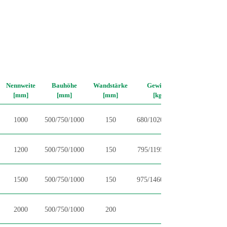
Nennweite
Bauhöhe
Wandstärke
Gewicht
[mm]
[mm]
[mm]
[kg]
1000
500/750/1000
150
680/1020/1355
1200
500/750/1000
150
795/1195/1590
1500
500/750/1000
150
975/1460/1945
2000
500/750/1000
200