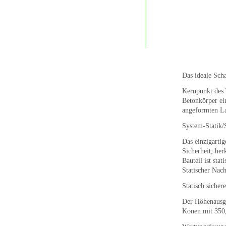
Das ideale Sch
Kernpunkt des
Betonkörper ein
angeformten La
System-Statik/
Das einzigarti
Sicherheit; he
Bauteil ist sta
Statischer Nac
Statisch sicher
Der Höhenausg
Konen mit 350