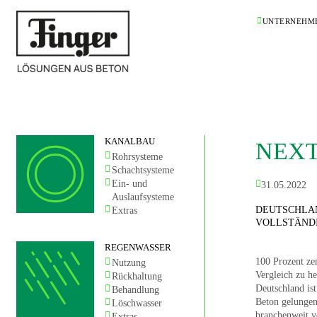
UNTERNEHM
KANALBAU
NEX
Rohrsysteme
Schachtsysteme
Ein- und
31.05.2022
Auslaufsysteme
DEUTSCHLA
Extras
VOLLSTÄND
REGENWASSER
100 Prozent ze
Nutzung
Vergleich zu h
Rückhaltung
Deutschland i
Behandlung
Beton gelungen
Löschwasser
branchenweit v
Extras