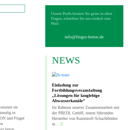
Unsere Profis beraten Sie gerne in allen
Fragen, schreiben Sie uns einfach eine
Mail:
info@finger-beton.de
NEWS
Einladung zur
Fortbildungsveranstaltung
„Lösungen für langlebige
Abwasserkanäle“
issionen im
Im Rahmen unserer Zusammenarbeit mit
tmalig in
der PREDL GmbH, einem führenden
TON und Finger
Hersteller von Kunststoff-Schachtböden
en
m...
ext.beton