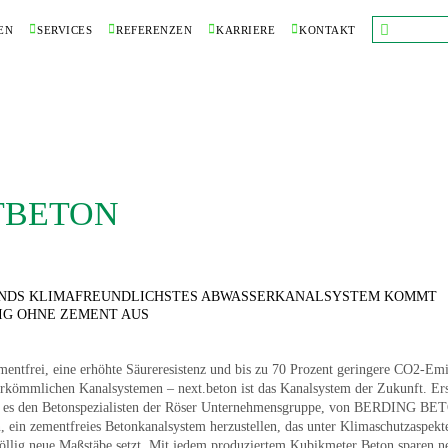
EN
SERVICES
REFERENZEN
KARRIERE
KONTAKT
TBETON
NDS KLIMAFREUNDLICHSTES ABWASSERKANALSYSTEM KOMMT
IG OHNE ZEMENT AUS
mentfrei, eine erhöhte Säureresistenz und bis zu 70 Prozent geringere CO2-Em
erkömmlichen Kanalsystemen – next.beton ist das Kanalsystem der Zukunft. Ers
st es den Betonspezialisten der Röser Unternehmensgruppe, von BERDING BE
, ein zementfreies Betonkanalsystem herzustellen, das unter Klimaschutzaspekt
öllig neue Maßstäbe setzt. Mit jedem produziertem Kubikmeter Beton sparen n