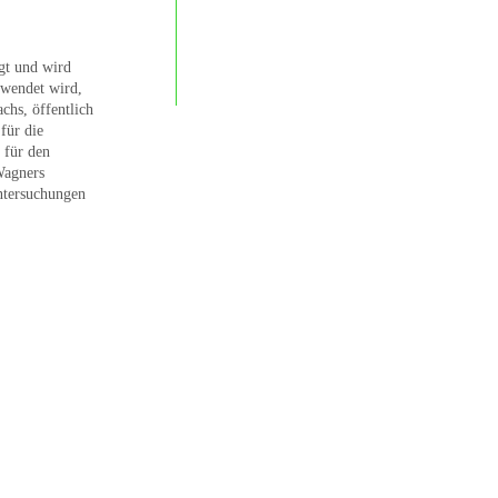
agt und wird
rwendet wird,
chs, öffentlich
für die
für den
Wagners
untersuchungen