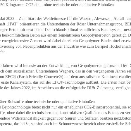
50 Kilogramm CO2 ein – ohne technische oder qualitative Einbußen.
Mai 2022
– Zum Start der Weltleitmesse für die Wasser-, Abwasser-, Abfall- u
chaft „IFAT“ präsentieren die Unternehmen der Röser Unternehmensgruppe, 
er Beton mit next.beton Deutschlands klimafreundlichstes Kanalsystem. nex
us herkömmlichem Beton aus einem zementfreien Geopolymerbeton gefertigt. De
r energieintensive Zement wird dabei durch ein Geopolymer-Bindemittel ersetzt
ivierung von Nebenprodukten aus der Industrie wie zum Beispiel Hochofensch
eht.
50 Jahren wird intensiv an der Entwicklung von Geopolymeren geforscht. Der 
lich dem australischen Unternehmen Wagners, das in den vergangenen Jahren se
n EFC® (Earth Friendly Concrete®) auf dem australischen Kontinent etabliert
it erste Kanalsystem, das auf der EFC®-Technologie aufbaut. Die ersten next.b
e des Jahres 2022, im Anschluss an die erfolgreiche DIBt-Zulassung, verfügbar
rer Rohstoffe ohne technische oder qualitative Einbußen
 Betontechnologie bietet nicht nur ein erhebliches CO2-Einsparpotential, sie s
ffe, ohne dabei die technischen und konstruktiven Qualitäten des Betons zu ve
ondere Widerstandsfähigkeit gegenüber Säuren und Sulfaten besitzen next.beto
tenz, das heißt, sie sind auch im Schmutzwasserbereich ohne zusätzliche S