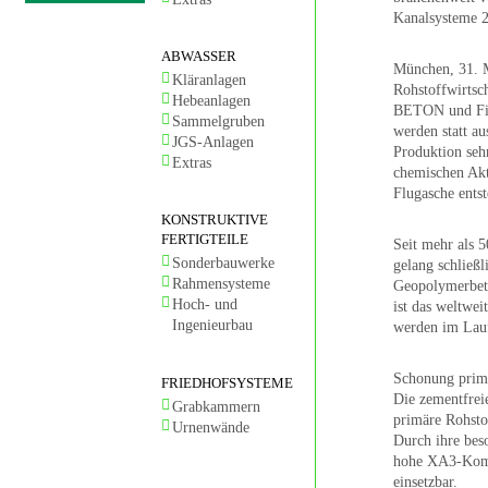
Kanalsysteme 2
ABWASSER
München, 31. 
Kläranlagen
Rohstoffwirts
Hebeanlagen
BETON und Fing
Sammelgruben
werden statt a
JGS-Anlagen
Produktion seh
Extras
chemischen Akt
Flugasche entst
KONSTRUKTIVE
FERTIGTEILE
Seit mehr als 
Sonderbauwerke
gelang schließ
Rahmensysteme
Geopolymerbeto
Hoch- und
ist das weltwe
Ingenieurbau
werden im Lauf
Schonung primä
FRIEDHOFSYSTEME
Die zementfreie
Grabkammern
primäre Rohsto
Urnenwände
Durch ihre bes
hohe XA3-Kompe
einsetzbar.