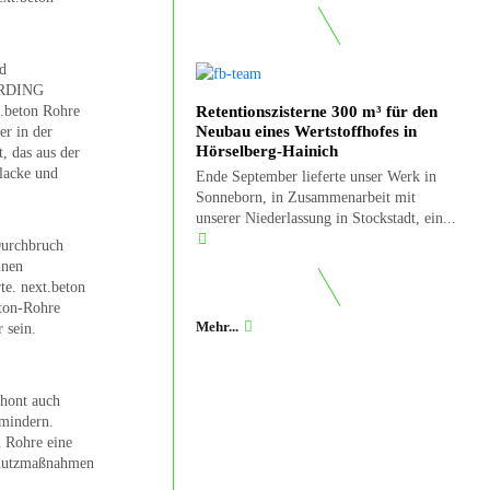
nd
BERDING
t.beton Rohre
Retentionszisterne 300 m³ für den
Neubau eines Wertstoffhofes in
r in der
Hörselberg-Hainich
, das aus der
lacke und
Ende September lieferte unser Werk in
Sonneborn, in Zusammenarbeit mit
unserer Niederlassung in Stockstadt, ein...
Durchbruch
inen
e. next.beton
eton-Rohre
Mehr...
 sein.
chont auch
rmindern.
n Rohre eine
chutzmaßnahmen