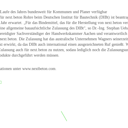
 Laufe des Jahres bundesweit für Kommunen und Planer verfügbar
für next.beton Rohre beim Deutschen Institut für Bautechnik (DIBt) ist beantr
Jahr erwartet. „Für das Bindemittel, das für die Herstellung von next.beton ve
 eine allgemeine bauaufsichtliche Zulassung des DIBt“, so Dr.-Ing. Stephan Ueba
 vereidigter Sachverständiger der Handwerkskammer Aachen und verantwortlich 
ext.beton. Die Zulassung hat das australische Unternehmen Wagners seinerzeit 
kt erwirkt, da das DIBt auch international einen ausgezeichneten Ruf genießt. 
 Zulassung auch für next.beton zu nutzen, sodass lediglich noch die Zulassungs
rodukte durchgeführt werden müssen.
ationen unter
www.nextbeton.com
.