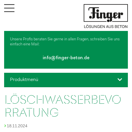
UNTERNEHMEN
Philosophie
Geschichte
Unsere Profis beraten Sie gerne in allen Fragen, schreiben Sie uns
Partner
einfach eine Mail:
SERVICES
info@finger-beton.de
Dienstleistungen
Downloads
Zisternenvolumenplaner
Produktmenü
REFERENZEN
LÖSCHWASSERBEVO
KARRIERE
KONTAKT
RRATUNG
LOGIN
18.11.2024