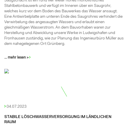
Saugschacht ist ein rund vier Meter hohes monolithisches
Stahlbetonbauwerk und verfügt im Inneren über ein Saugrohr,
welches kurz vor dem Boden des Bauwerkes das Wasser ansaugt.
Eine Antiwirbelplatte am unteren Ende des Saugrohres verhindert die
Verwirbelung des angesaugten Wassers und erlaubt einen
gleichmäßigen Wasserstrom. An dem Bauvorhaben waren zur
Herstellung und Abwicklung unsere Werke in Ludwigshafen und
Fronhausen zuständig, wie zur Planung das Ingenieurbüro Müller aus
dem nahegelegenen Ort Grünberg.
... mehr lesen >
04.07.2023
STABILE LÖSCHWASSERVERSORGUNG IM LÄNDLICHEN
RAUM