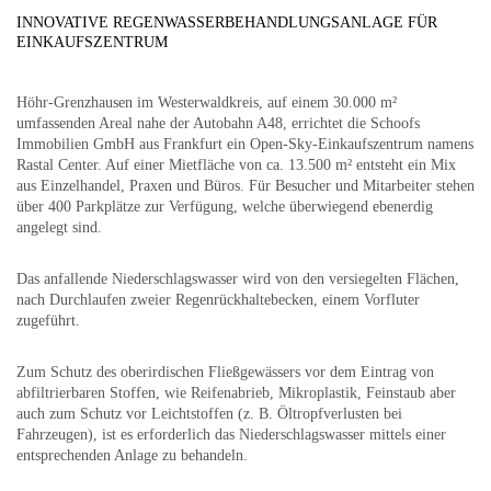
INNOVATIVE REGENWASSERBEHANDLUNGSANLAGE FÜR
EINKAUFSZENTRUM
Höhr-Grenzhausen im Westerwaldkreis, auf einem 30.000 m²
umfassenden Areal nahe der Autobahn A48, errichtet die Schoofs
Immobilien GmbH aus Frankfurt ein Open-Sky-Einkaufszentrum namens
Rastal Center. Auf einer Mietfläche von ca. 13.500 m² entsteht ein Mix
aus Einzelhandel, Praxen und Büros. Für Besucher und Mitarbeiter stehen
über 400 Parkplätze zur Verfügung, welche überwiegend ebenerdig
angelegt sind.
Das anfallende Niederschlagswasser wird von den versiegelten Flächen,
nach Durchlaufen zweier Regenrückhaltebecken, einem Vorfluter
zugeführt.
Zum Schutz des oberirdischen Fließgewässers vor dem Eintrag von
abfiltrierbaren Stoffen, wie Reifenabrieb, Mikroplastik, Feinstaub aber
auch zum Schutz vor Leichtstoffen (z. B. Öltropfverlusten bei
Fahrzeugen), ist es erforderlich das Niederschlagswasser mittels einer
entsprechenden Anlage zu behandeln.