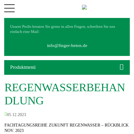
UNTERNEHMEN
Unsere Profis beraten Sie gerne in allen Fragen, schreiben Sie uns
Philosophie
einfach eine Mail:
Geschichte
Partner
info@finger-beton.de
SERVICES
Dienstleistungen
Produktmenü
Downloads
Zisternenvolumenplaner
REGENWASSERBEHAN
REFERENZEN
DLUNG
KARRIERE
KONTAKT
05.12.2023
LOGIN
FACHTAGUNGSREIHE ZUKUNFT REGENWASSER – RÜCKBLICK
NOV. 2023