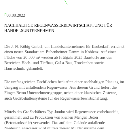
08.08.2022
NACHHALTIGE REGENWASSERBEWIRTSCHAFTUNG FÜR
HANDELSUNTERNEHMEN
Die J. N. Köbig GmbH, ein Handelsunternehmen für Baubedarf, errichtet
einen neuen Standort am Bubenheimer Damm in Koblenz. Auf einer
Fläche von 20.500 m² werden ab Frühjahr 2023 Baustoffe aus den
Bereichen Hoch- und Tiefbau, GaLa-Bau, Trockenbau sowie
Haustechnik, gehandelt.
Die umfangreichen Dachflächen bedurften einer nachhaltigen Planung im
Umgang mit anfallendem Regenwasser. Aus diesem Grund liefert die
Finger-Beton Unternehmensgruppe, neben einer klassischen Zisterne,
auch Großbehältersysteme für die Regenwasserbewirtschaftung.
Mittels des Großbehälters Typ Jumbo wird Regenwasser vorbehandelt,
gesammelt und zu Produktion von kleinen Mengen Beton
(Betontankstelle) verwendet. Das auf dem Gelände anfallende
Niederschlagswasser wird mittels zweier Muldensysteme dem